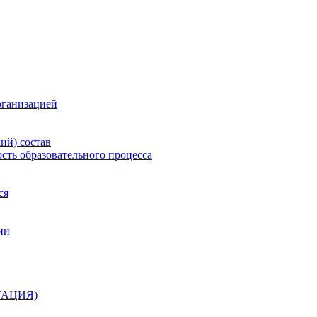
рганизацией
ий) состав
сть образовательного процесса
ся
ии
ТАЦИЯ)