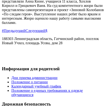
представляли Анна Кюне, учащиеся 11 класса, Хохлов
Кирилл и Грицкевич Ваня. На суд компетентного жюри были
представлены самопрезентация и проект «Зиновий Колобанов
«По следам героя». Выступление наших ребят было ярким и
интересным. Жюри оценило нашу работу самыми высокими
баллами.
Предыдущий
Следующий
188303 Ленинградская область, Гатчинский район, поселок
Новый Учхоз, площадь Усова, дом 28
+7(921) 884-27-29
vskschool@mail.ru
Информация для родителей
Дни приема администрации
Положение о питании
Календарный учебный график
Положение о единых требованиях к одежде
обучающихся
Дорожная безопасность