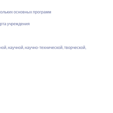
кольких основных программ
орта учреждения
ой, научной, научно-технической, творческой,