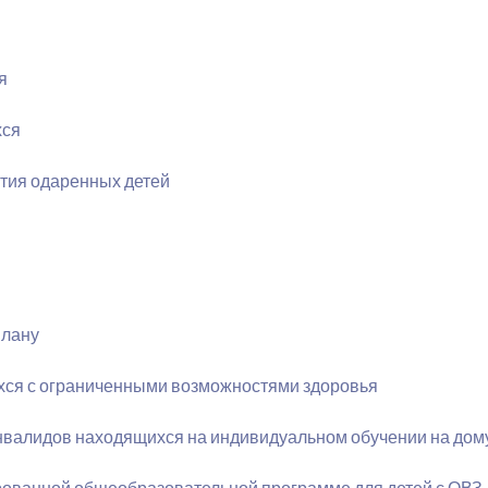
я
хся
тия одаренных детей
плану
хся с ограниченными возможностями здоровья
нвалидов находящихся на индивидуальном обучении на дом
рованной общеобразовательной программе для детей с ОВЗ