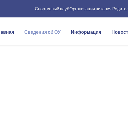
Спортивный клуб
Организация питания
Родите
лавная
Сведения об ОУ
Информация
Новос