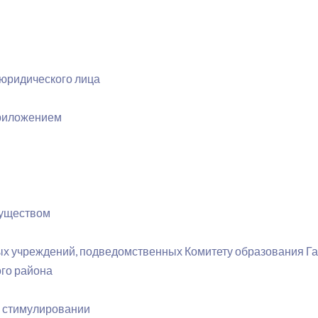
 юридического лица
приложением
муществом
х учреждений, подведомственных Комитету образования Га
ого района
м стимулировании