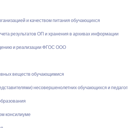
рганизацией и качеством питания обучающихся
чета результатов ОП и хранения в архивах информации
едению и реализации ФГОС ООО
ивных веществ обучающимися
редставителями) несовершенолетних обучающихся и педаг
образования
ом консилиуме
ся