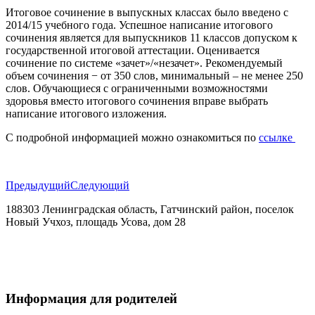
Итоговое сочинение в выпускных классах было введено с
2014/15 учебного года. Успешное написание итогового
сочинения является для выпускников 11 классов допуском к
государственной итоговой аттестации. Оценивается
сочинение по системе «зачет»/«незачет». Рекомендуемый
объем сочинения − от 350 слов, минимальный – не менее 250
слов. Обучающиеся с ограниченными возможностями
здоровья вместо итогового сочинения вправе выбрать
написание итогового изложения.
С подробной информацией можно ознакомиться по
ссылке
Предыдущий
Следующий
188303 Ленинградская область, Гатчинский район, поселок
Новый Учхоз, площадь Усова, дом 28
+7(921) 884-27-29
vskschool@mail.ru
Информация для родителей